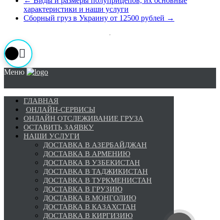
←
Виды и размеры полуприцепов, их основные
характеристики и наши услуги
Сборный груз в Украину от 12500 рублей
→
Меню
ГЛАВНАЯ
ОНЛАЙН-СЕРВИСЫ
ОНЛАЙН ОТСЛЕЖИВАНИЕ ГРУЗА
ОСТАВИТЬ ЗАЯВКУ
НАШИ УСЛУГИ
ДОСТАВКА В АЗЕРБАЙДЖАН
ДОСТАВКА В АРМЕНИЮ
ДОСТАВКА В УЗБЕКИСТАН
ДОСТАВКА В ТАДЖИКИСТАН
ДОСТАВКА В ТУРКМЕНИСТАН
ДОСТАВКА В ГРУЗИЮ
ДОСТАВКА В МОНГОЛИЮ
ДОСТАВКА В КАЗАХСТАН
ДОСТАВКА В КИРГИЗИЮ