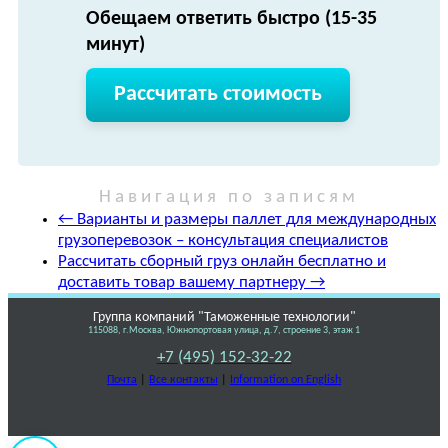
Обещаем ответить быстро (15-35
минут)
Рассчитать стоимость
Навигация по записям
←
Варианты и размеры паллет для международных
грузоперевозок – консультация специалистов
Рассчитать сборный груз онлайн бесплатно и
доставить товар вашему партнеру
→
Группа компаний "Таможенные технологии"
115088, г.Москва, Южнопортовая улица, д.7, строение 3, этаж 1
+7 (495) 152-32-22
Почта
|
Все контакты
|
Information on English