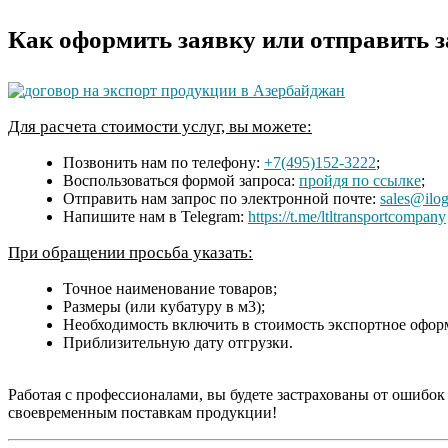
Как оформить заявку или отправить з
Для расчета стоимости услуг, вы можете:
Позвонить нам по телефону:
+7(495)152-3222
;
Воспользоваться формой запроса:
пройдя по ссылке
;
Отправить нам запрос по электронной почте:
sales@ilog
Напишите нам в Telegram:
https://t.me/ltltransportcompany
При обращении просьба указать:
Точное наименование товаров;
Размеры (или кубатуру в м3);
Необходимость включить в стоимость экспортное офор
Приблизительную дату отгрузки.
Работая с профессионалами, вы будете застрахованы от ошибо
своевременным поставкам продукции!