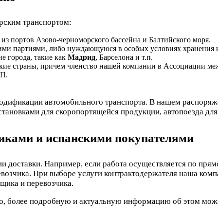
рским транспортом:
из портов Азово-черноморского бассейна и Балтийского моря.
и партиями, либо нуждающуюся в особых условиях хранения ил
е города, такие как
Мадрид
, Барселона и т.п.
йские страны, причем членство нашей компании в Ассоциации 
ДП.
модификации автомобильного транспорта. В нашем распоряже
тановками для скоропортящейся продукции, автопоезда для 
иками и испанскими покупателями
ии доставки. Например, если работа осуществляется по пря
евозчика. При выборе услуги контрактодержателя наша комп
щика и перевозчика.
о, более подробную и актуальную информацию об этом можн