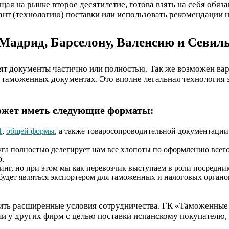
я на рынке второе десятилетие, готова взять на себя обяза
нт (технологию) поставки или использовать рекомендации 
 Мадрид, Барселону, Валенсию и Севил
т документы частично или полностью. Так же возможен вари
 таможенных документах. Это вполне легальная технология 
может иметь следующие форматы:
1
,
общей формы
, а также товаросопроводительной документации
луга полностью делегирует нам все хлопоты по оформлению всег
.
рсинг, но при этом мы как перевозчик выступаем в роли посредн
будет являться экспортером для таможенных и налоговых органо
ить расширенные условия сотрудничества. ГК «Таможенные 
бли у других фирм с целью поставки испанскому покупателю,