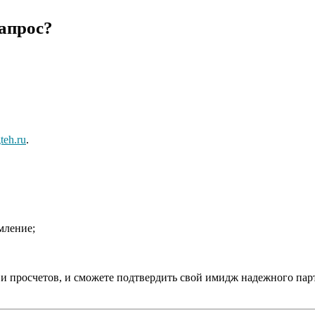
апрос?
teh.ru
.
мление;
к и просчетов, и сможете подтвердить свой имидж надежного па