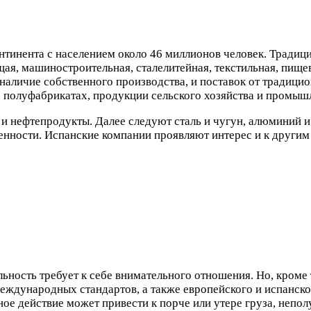
нтинента с населением около 46 миллионов человек. Традици
ая, машиностроительная, сталелитейная, текстильная, пищ
а наличие собственного производства, и поставок от традиц
, полуфабрикатах, продукции сельского хозяйства и промыш
 и нефтепродукты. Далее следуют сталь и чугун, алюминий 
ности. Испанские компании проявляют интерес и к другим к
ность требует к себе внимательного отношения. Но, кроме т
международных стандартов, а также европейского и испанско
ое действие может привести к порче или утере груза, непо