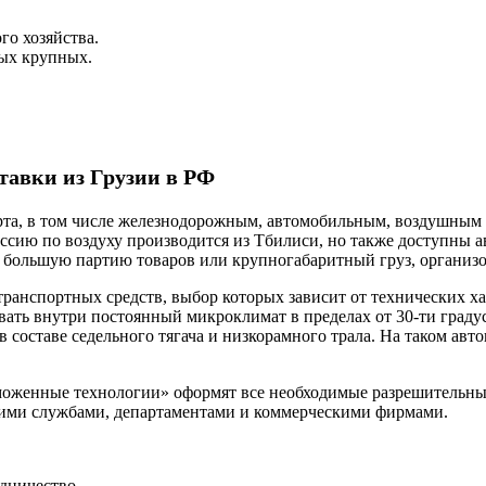
го хозяйства.
мых крупных.
тавки из Грузии в РФ
рта, в том числе железнодорожным, автомобильным, воздушным
оссию по воздуху производится из Тбилиси, но также доступны
м большую партию товаров или крупногабаритный груз, организ
ранспортных средств, выбор которых зависит от технических х
ть внутри постоянный микроклимат в пределах от 30-ти градусо
 составе седельного тягача и низкорамного трала. На таком авт
оженные технологии» оформят все необходимые разрешительны
щими службами, департаментами и коммерческими фирмами.
дничество.