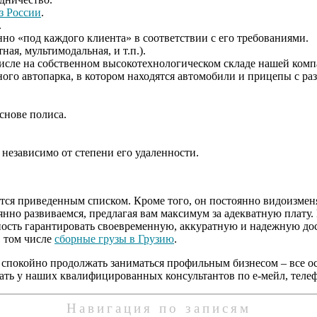
з России
.
.
но «под каждого клиента» в соответствии с его требованиями.
ая, мультимодальная, и т.п.).
числе на собственном высокотехнологическом складе нашей комп
ного автопарка, в котором находятся автомобили и прицепы с р
снове полиса.
независимо от степени его удаленности.
ся приведенным списком. Кроме того, он постоянно видоизменя
янно развиваемся, предлагая вам максимум за адекватную плату
ость гарантировать своевременную, аккуратную и надежную дос
в том числе
сборные грузы в Грузию
.
 спокойно продолжать заниматься профильным бизнесом – все ос
ть у наших квалифицированных консультантов по е-мейл, телеф
Навигация по записям