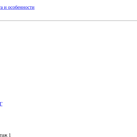
а и особенности
НГ
этаж 1