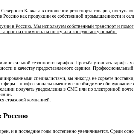
 Северного Кавказа в отношении реэкспорта товаров, поступающ
в Россию как продукции ее собственной промышленности и сельск
рузии в Россию. Мы используем собственный транспорт и помо
запрос на стоимость на почту или консультанту онлайн.
ричине сильной сезонности тарифов. Просьба уточнять тарифы у
ности и качеству предоставляемого сервиса. Профессиональный 
фицированными специалистами, вы никогда не сорвете поставки,
ьих фирм – профессионалы имеют все необходимое оборудование 
желании получать уведомления в СМС или по электронной почте
оянии.
ся страховой компанией.
в Россию
ен, и в последние годы постепенно увеличивается. Среди осно