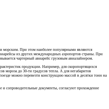
 и морским. При этом наиболее популярными являются
 авиарейсы из других международных аэропортов страны. При
овывается чартерный авиарейс грузовым авиалайнером.
арактеристик продукции. Например, для скоропортящихся
в мороза до 30-ти градусов тепла. А для негабаритов
опоезде можно перевезти конструкцию массой в десятки тонн на
е и сопроводительные документы, согласуют прохождение