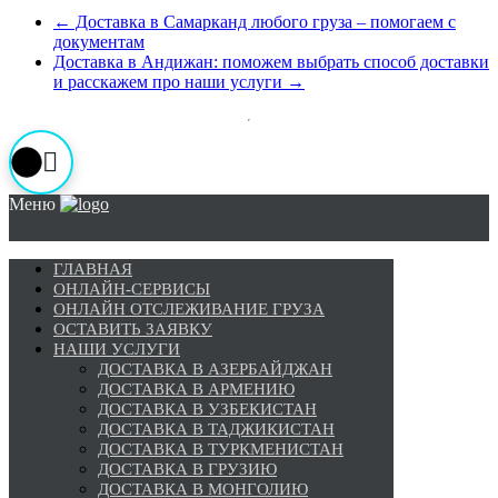
←
Доставка в Самарканд любого груза – помогаем с
документам
Доставка в Андижан: поможем выбрать способ доставки
и расскажем про наши услуги
→
Меню
ГЛАВНАЯ
ОНЛАЙН-СЕРВИСЫ
ОНЛАЙН ОТСЛЕЖИВАНИЕ ГРУЗА
ОСТАВИТЬ ЗАЯВКУ
НАШИ УСЛУГИ
ДОСТАВКА В АЗЕРБАЙДЖАН
ДОСТАВКА В АРМЕНИЮ
ДОСТАВКА В УЗБЕКИСТАН
ДОСТАВКА В ТАДЖИКИСТАН
ДОСТАВКА В ТУРКМЕНИСТАН
ДОСТАВКА В ГРУЗИЮ
ДОСТАВКА В МОНГОЛИЮ