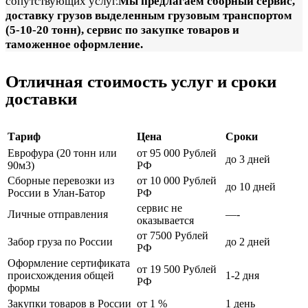
сопутствующих услуг.
Мы предлагаем сборный сервис,
доставку грузов выделенным грузовым транспортом
(5-10-20 тонн), сервис по закупке товаров и
таможенное оформление.
Отличная стоимость услуг и сроки
доставки
Тариф
Цена
Сроки
Еврофура (20 тонн или
от 95 000 Рублей
до 3 дней
90м3)
РФ
Сборные перевозки из
от 10 000 Рублей
до 10 дней
России в Улан-Батор
РФ
сервис не
Личные отправления
—-
оказывается
от 7500 Рублей
Забор груза по России
до 2 дней
РФ
Оформление сертификата
от 19 500 Рублей
происхождения общей
1-2 дня
РФ
формы
Закупки товаров в России
от 1 %
1 день