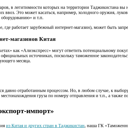
аров, в легитимности которых на территории Таджикистана вы н
х ввоз. Это может касаться, например, холодного оружия, луко
 оборудованию» и т.п.
ане, где работает зарубежный интернет-магазин), может быть зап
рнет-магазинов Китая
кетах» как «Алиэкспресс» могут ответить потенциальному покуп
в официальных источниках, поскольку таможенное законодательс
дующего месяца.
ся давно отработанным процессом. Но, в любом случае, к выбор
естонахождения груза по номеру отправления и т.п., а также п
«экспорт-импорт»
ния
из Китая и других стран в Таджикистан
, наша ГК «Таможенн