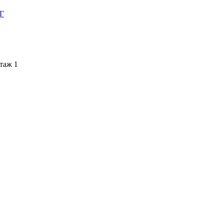
НГ
этаж 1