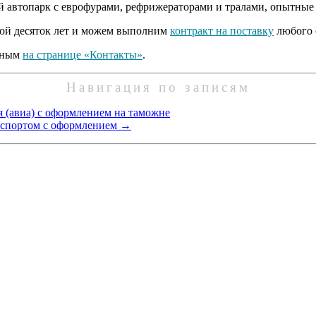
й автопарк с еврофурами, рефрижераторами и тралами, опытные
рой десяток лет и можем выполним
контракт на поставку
любого 
анным
на странице «Контакты»
.
Навигация по записям
я (авиа) с оформлением на таможне
нспортом с оформлением
→