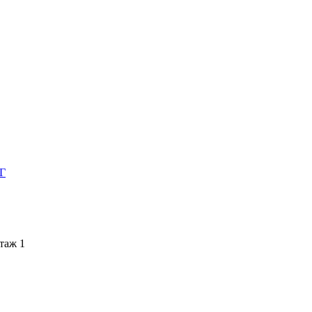
НГ
этаж 1