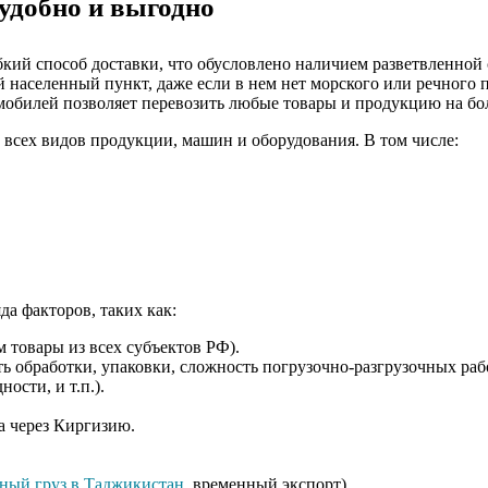
удобно и выгодно
бкий способ доставки, что обусловлено наличием разветвленной
 населенный пункт, даже если в нем нет морского или речного 
мобилей позволяет перевозить любые товары и продукцию на бо
 всех видов продукции, машин и оборудования. В том числе:
да факторов, таких как:
 товары из всех субъектов РФ).
ь обработки, упаковки, сложность погрузочно-разгрузочных раб
ости, и т.п.).
а через Киргизию.
ный груз в Таджикистан
, временный экспорт).