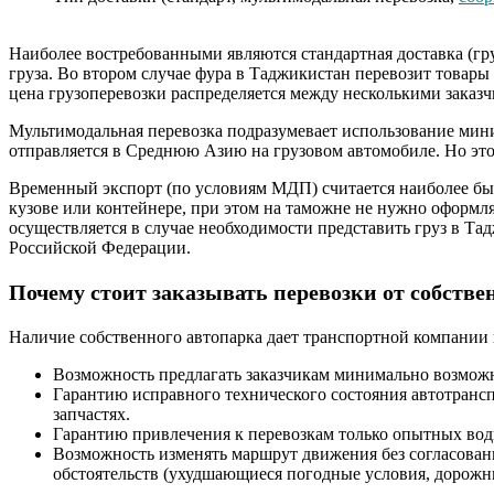
Наиболее востребованными являются стандартная доставка (гру
груза. Во втором случае фура в Таджикистан перевозит товары 
цена грузоперевозки распределяется между несколькими заказч
Мультимодальная перевозка подразумевает использование мини
отправляется в Среднюю Азию на грузовом автомобиле. Но это
Временный экспорт (по условиям МДП) считается наиболее быс
кузове или контейнере, при этом на таможне не нужно оформ
осуществляется в случае необходимости представить груз в Т
Российской Федерации.
Почему стоит заказывать перевозки от собств
Наличие собственного автопарка дает транспортной компании 
Возможность предлагать заказчикам минимально возможн
Гарантию исправного технического состояния автотрансп
запчастях.
Гарантию привлечения к перевозкам только опытных во
Возможность изменять маршрут движения без согласован
обстоятельств (ухудшающиеся погодные условия, дорожн