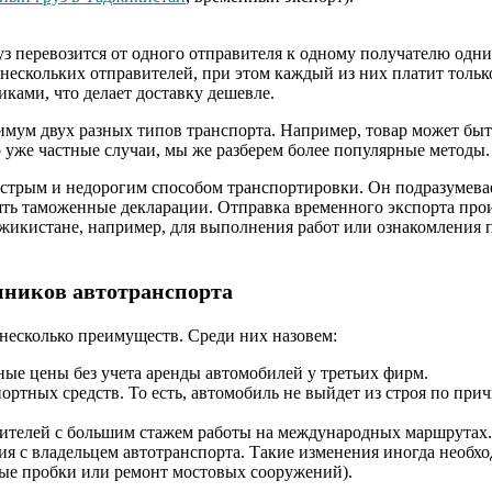
з перевозится от одного отправителя к одному получателю одни
нескольких отправителей, при этом каждый из них платит только
иками, что делает доставку дешевле.
мум двух разных типов транспорта. Например, товар может быть
 уже частные случаи, мы же разберем более популярные методы.
трым и недорогим способом транспортировки. Он подразумевает
лять таможенные декларации. Отправка временного экспорта пр
аджикистане, например, для выполнения работ или ознакомления
енников автотранспорта
несколько преимуществ. Среди них назовем:
ые цены без учета аренды автомобилей у третьих фирм.
ортных средств. То есть, автомобиль не выйдет из строя по пр
дителей с большим стажем работы на международных маршрутах.
ия с владельцем автотранспорта. Такие изменения иногда необх
ые пробки или ремонт мостовых сооружений).