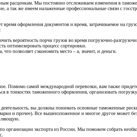
ым расценкам. Мы постоянно отслеживаем изменения в таможен
е, а так же имеем налаженные профессиональные связи с госст
 время оформления документов и время, затрачиваемое на грузо
:
ючить вероятность порчи грузов во время погрузочно-разгрузочн
ость оптимизировать процесс сортировки.
что позволяет сэкономить место – а, значит, и деньги.
ное. Помимо самой международной перевозки, вам также придетс
ься в тонкостях таможенного оформления, организовать погрузку
деятельность, вы должны понимать основные таможенные риски 
арки и прочее). Все вышеизложенное и многое другое может без
авляющую.
 организации экспорта из России. Мы поможем собрать необхо
с.