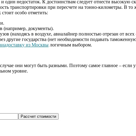
и один недостаток. К достоинствам следует отнести высокую ско
имость транспортировки при пересчете на тонно-километры. В то
 стоит особо отметить:
и.
в (например, документы).
ов (находясь в воздухе, авиалайнер полностью отрезан от всех
з другие государства (нет необходимости подавать таможенную 
виадоставку из Москвы
логичным выбором.
лучае они могут быть разными. Поэтому самое главное – если 
льном уровне.
Рассчет стоимости