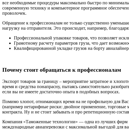
все необходимые процедуры максимально быстро по минимальн
современную технику и компьютерное программное обеспечени
проволочек.
Обращение к профессионалам не только существенно уменьшает
нагрузку на отправителя. Это происходит, например, благодаря
Профессиональной упаковке товаров, что позволяет искл
Грамотному расчету параметров груза, что дает возможн
Квалифицированной укладке грузов на борту авиалайнера, 
Почему стоит обращаться к профессионалам
Экспорт товаров за границу – мероприятие затратное и хлопот
время и средства понапрасну, пытаясь самостоятельно разобрат
если вы не имеете достаточно опыта в подобных вопросах.
Помимо хлопот, отнимающих время на не профильную для Вас 
(например нетарифные риски: двойное применение, торговые м
контракта. Ну и не стоит забывать и про репетиционную сост
Компания «Таможенные технологии» — одна из лучших фирм по
международные авиаперевозки с максимальной выгодой для ва