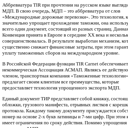
Аббревиатура TIR при прочтении на русском языке выгляди
МДП. В свою очередь, МДП – это аббревиатура от слов
«Международные дорожные перевозки». Это технология, к
значительно упрощает прохождение таможни, она использ
всего один документ, состоящий из разных страниц. Данна
Конвенция принята в Европе в середине ХХ века и нескольк
совершенствовалась. В результате выработан механизм, ко
существенно снижает финансовые затраты, при этом гаран
уплату таможенных сборов на международном уровне.
В Российской Федерации функции TIR Carnet обеспечивает
некоммерческая Ассоциация АСМАП. Являясь ее действу
членом, транспортная компания «Таможенные технологии
предлагает своим клиентам все преимущества, которые
предоставляет технология упрощенного экспорта МДП.
Единый документ ТИР представляет собой книжку, состоя
обложки, грузового манифеста, отрывных листков с корешк
протокола. Каждому такому документу присуждается собс
номер на основе 2-х букв латиницы и 7-ми цифр. При этом
имеет ограничения по сроку действия. Помимо упрощения 