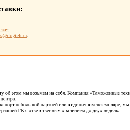
ставки:
ылке
;
es@ilogteh.ru
.
оту об этом мы возьмем на себя. Компания «Таможенные тех
 центра.
экспорт небольшой партией или в единичном экземпляре, мы
д нашей ГК с ответственным хранением до двух недель.