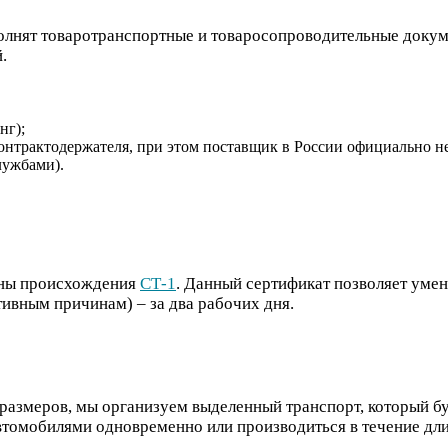
лнят товаротранспортные и товаросопроводительные докуме
.
нг);
онтрактодержателя, при этом поставщик в России официально не
лужбами).
аны происхождения
СТ-1
. Данный сертификат позволяет уме
тивным причинам) – за два рабочих дня.
размеров, мы организуем выделенный транспорт, который бу
втомобилями одновременно или производиться в течение дл