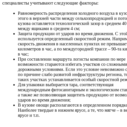
специалисты учитывают следующие факторы:
Равномерность распределения холодного воздуха в кузо
этого в верхней части между сельхозпродукцией и пот
кузова оставляется технологический зазор в среднем 40 
между ящиками в среднем 4 см;
Защита продукции от ударов во время движения. С это
используется определенный скоростной режим. Наприм
скорость движения в населенных пунктах не превышает
километров в час, а по междугородней трассе – 90-та к
в час;
При составлении маршрута логисты компании по мере
возможности стараются избегать участков со сложным
дорожными условиями. Если это условие невозможно 
по причине слабо развитой инфраструктуры региона, т
таких участках устанавливается особый скоростной ре
Для упаковки выбирается тара, соответствующая
международным фитосанитарным и экологическим ста
а также же позволяющая защитить продукцию от возм
ударов во время движения;
В кузове овощи располагаются в определенном порядке
Наиболее твердые в нижнем ярусе, а те, что мягче – в 
ярусе и т.п.