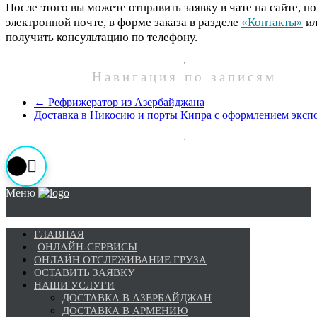
После этого вы можете отправить заявку в чате на сайте, по
электронной почте, в форме заказа в разделе
«Контакты»
ил
получить консультацию по телефону.
Навигация по записям
←
Рефрижератор из Азербайджана
Доставка в Никосию и порты Кипра с оформлением эксп
Меню
ГЛАВНАЯ
ОНЛАЙН-СЕРВИСЫ
ОНЛАЙН ОТСЛЕЖИВАНИЕ ГРУЗА
ОСТАВИТЬ ЗАЯВКУ
НАШИ УСЛУГИ
ДОСТАВКА В АЗЕРБАЙДЖАН
ДОСТАВКА В АРМЕНИЮ