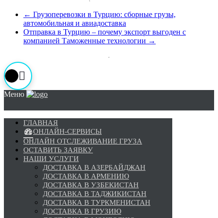
←
Грузоперевозки в Турцию: сборные грузы,
автомобильная и авиадоставка
Отправка в Турцию – почему экспорт выгоден с
компанией Таможенные технологии
→
Меню
ГЛАВНАЯ
ОНЛАЙН-СЕРВИСЫ
ОНЛАЙН ОТСЛЕЖИВАНИЕ ГРУЗА
ОСТАВИТЬ ЗАЯВКУ
НАШИ УСЛУГИ
ДОСТАВКА В АЗЕРБАЙДЖАН
ДОСТАВКА В АРМЕНИЮ
ДОСТАВКА В УЗБЕКИСТАН
ДОСТАВКА В ТАДЖИКИСТАН
ДОСТАВКА В ТУРКМЕНИСТАН
ДОСТАВКА В ГРУЗИЮ