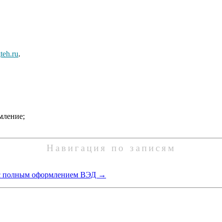
teh.ru
.
мление;
Навигация по записям
 с полным оформлением ВЭД
→