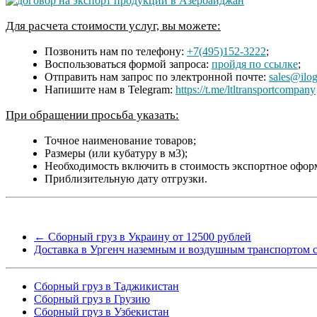
Для расчета стоимости услуг, вы можете:
Позвонить нам по телефону:
+7(495)152-3222
;
Воспользоваться формой запроса:
пройдя по ссылке
;
Отправить нам запрос по электронной почте:
sales@ilog
Напишите нам в Telegram:
https://t.me/ltltransportcompany
При обращении просьба указать:
Точное наименование товаров;
Размеры (или кубатуру в м3);
Необходимость включить в стоимость экспортное офор
Приблизительную дату отгрузки.
←
Сборный груз в Украину от 12500 рублей
Доставка в Ургенч наземным и воздушным транспортом
Сборный груз в Таджикистан
Сборный груз в Грузию
Сборный груз в Узбекистан