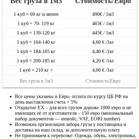
Вес груза в 1м3
Стоимость/Евро
1 куб = 69 кг и менее
490€ / 1м3
1 куб = 70- 119 кг
465€ / 1м3
1 куб = 139-120 кг
445€ / 1м3
1 куб = 164-140 кг
4,60 € /1кг
1 куб = 184-165 кг
4,40 € /1кг
1 куб = 209-185 кг
4,20 € /1кг
1 куб = 210 кг +
4,00 € /1кг
Вес груза в 1м3
Стоимость/Евро
Все цены указаны в Евро, оплата по курсу ЦБ РФ на
день выставления счета + 5%
Открытие EX – для всех грузов дороже 1000 евро и не
имеющих её от изготовителя – 150 евро (минимальный
набор документов — инвойс, VAT, EORI number)
Возможна организация забора груза у поставщика и
доставка на наш склад, за дополнительную плату
Не принимаем к перевозке: Одежда, обувь, электроника,