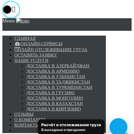
Меню
ГЛАВНАЯ
ОНЛАЙН-СЕРВИСЫ
ОНЛАЙН ОТСЛЕЖИВАНИЕ ГРУЗА
ОСТАВИТЬ ЗАЯВКУ
НАШИ УСЛУГИ
ДОСТАВКА В АЗЕРБАЙДЖАН
ДОСТАВКА В АРМЕНИЮ
ДОСТАВКА В УЗБЕКИСТАН
ДОСТАВКА В ТАДЖИКИСТАН
ДОСТАВКА В ТУРКМЕНИСТАН
ДОСТАВКА В ГРУЗИЮ
ДОСТАВКА В МОНГОЛИЮ
ДОСТАВКА В КАЗАХСТАН
Написать Илье
Закрыть
ДОСТАВКА В КИРГИЗИЮ
ОТЗЫВЫ
О КОМПАНИИ
Расчёт и отслеживание груза
КОНТАКТЫ
В выходные и праздники