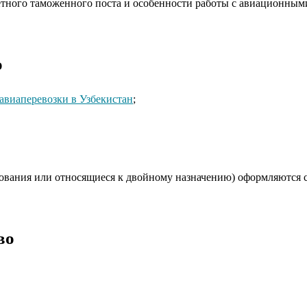
етного таможенного поста и особенности работы с авиационным
о
авиаперевозки в Узбекистан
;
ования или относящиеся к двойному назначению) оформляются 
во