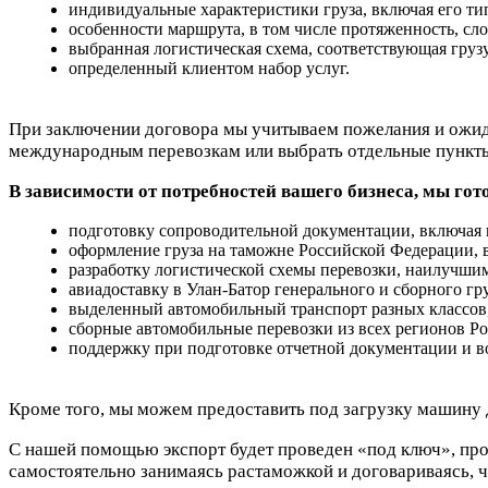
индивидуальные характеристики груза, включая его тип
особенности маршрута, в том числе протяженность, сл
выбранная логистическая схема, соответствующая грузу,
определенный клиентом набор услуг.
При заключении договора мы учитываем пожелания и ожид
международным перевозкам или выбрать отдельные пункт
В зависимости от потребностей вашего бизнеса, мы го
подготовку сопроводительной документации, включая
оформление груза на таможне Российской Федерации, 
разработку логистической схемы перевозки, наилучши
авиадоставку в Улан-Батор генерального и сборного гру
выделенный автомобильный транспорт разных классов, 
сборные автомобильные перевозки из всех регионов Ро
поддержку при подготовке отчетной документации и во
Кроме того, мы можем предоставить под загрузку машину 
С нашей помощью экспорт будет проведен «под ключ», проф
самостоятельно занимаясь растаможкой и договариваясь, ч