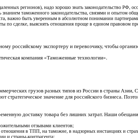
тдаленных регионов), надо хорошо знать законодательство РФ, о
ть знанием таможенного законодательства, связями и опытом о
акта, важно быть уверенным в абсолютном понимании партнерам
нты по сделке, выяснять отношения проще в едином правовом пр
ному российскому экспортеру и перевозчику, чтобы органи
стическая компания «Таможенные технологии».
ммерческих грузов разных типов из России в страны Азии, 
ают стратегическое значение для российского бизнеса. Поэто
ременную доставку товара без лишних затрат. Наши обещан
ложительными отзывами клиентов;
 отношения в ТПП, на таможне, в надзорных инстанциях и стра
ии и страны-контрагента;