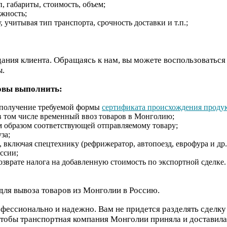
, габариты, стоимость, объем;
ожность;
 учитывая тип транспорта, срочность доставки и т.п.;
ания клиента. Обращаясь к нам, вы можете воспользоватьс
ы.
товы выполнить:
 получение требуемой формы
сертификата происхождения проду
в том числе временный ввоз товаров в Монголию;
м образом соответствующей отправляемому товару;
за;
включая спецтехнику (рефрижератор, автопоезд, еврофура и др.
ссии;
зврате налога на добавленную стоимость по экспортной сделке.
для вывоза товаров из Монголии в Россию.
ессионально и надежно. Вам не придется разделять сделку 
тобы транспортная компания Монголии приняла и доставила 