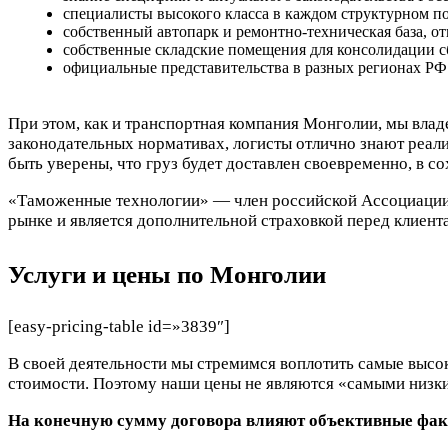
специалисты высокого класса в каждом структурном п
собственный автопарк и ремонтно-техническая база, о
собственные складские помещения для консолидации сб
официальные представительства в разных регионах РФ
При этом, как и транспортная компания Монголии, мы вла
законодательных нормативах, логисты отлично знают реа
быть уверены, что груз будет доставлен своевременно, в с
«Таможенные технологии» — член российской Ассоциаци
рынке и является дополнительной страховкой перед клиент
Услуги и цены по Монголии
[easy-pricing-table id=»3839″]
В своей деятельности мы стремимся воплотить самые высо
стоимости. Поэтому наши цены не являются «самыми низк
На конечную сумму договора влияют объективные фа