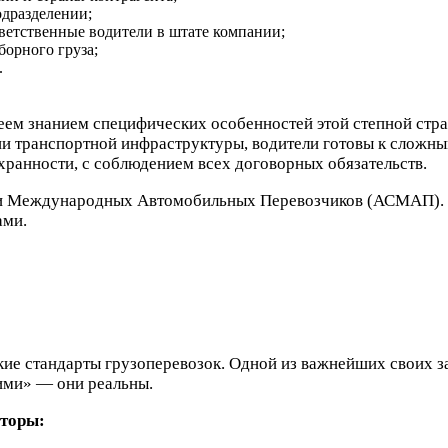
одразделении;
тветственные водители в штате компании;
орного груза;
.
деем знанием специфических особенностей этой степной стр
лии транспортной инфраструктуры, водители готовы к слож
охранности, с соблюдением всех договорных обязательств.
и Международных Автомобильных Перевозчиков (АСМАП). Н
ами.
кие стандарты грузоперевозок. Одной из важнейших своих з
ими» — они реальны.
кторы: