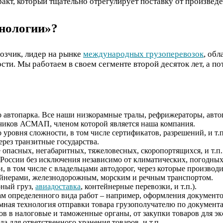
акт, который тщательно отрегулирует поставку от произведе
нологии»?
озчик, лидер на рынке
международных грузоперевозок
, об
ти. Мы работаем в своем сегменте второй десяток лет, а п
о автопарка. Все наши низкорамные тралы, рефрижераторы, авто
иков АСМАП, членом которой является наша компания.
ровня сложности, в том числе сертификатов, разрешений, и т.п
рез транзитные государства.
 опасных, негабаритных, тяжеловесных, скоропортящихся, и т.п.
России без исключения независимо от климатических, погодных
, в том числе с владельцами автодорог, через которые производ
йнерами, железнодорожным, морским и речным транспортом.
рный груз,
авиадоставка
, контейнерные перевозки, и т.п.).
м определенного вида работ – например, оформления документов,
мная технология отправки товара грузополучателю по документа
в в налоговые и таможенные органы, от закупки товаров для эксп
 для ответственного хранения товаров, и т.п.