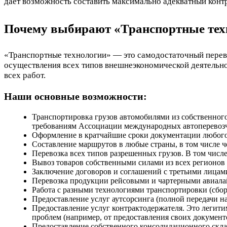
дает возможность составить максимально адекватный контр
Почему выбирают «Транспортные тех
«Транспортные технологии» — это самодостаточный перев
осуществления всех типов внешнеэкономической деятельнос
всех работ.
Наши основные возможности:
Транспортировка грузов автомобилями из собственног
требованиям Ассоциации международных автоперевозч
Оформление в кратчайшие сроки документации любого у
Составление маршрутов в любые страны, в том числе че
Перевозка всех типов разрешенных грузов. В том числе
Вывоз товаров собственными силами из всех регионов 
Заключение договоров и соглашений с третьими лицами
Перевозка продукции рейсовыми и чартерными авиала
Работа с разными технологиями транспортировки (сбо
Предоставление услуг аутсорсинга (полной передачи на
Предоставление услуг контрактодержателя. Это легити
проблем (например, от предоставления своих документо
Предоставление собственного консолидационного склада