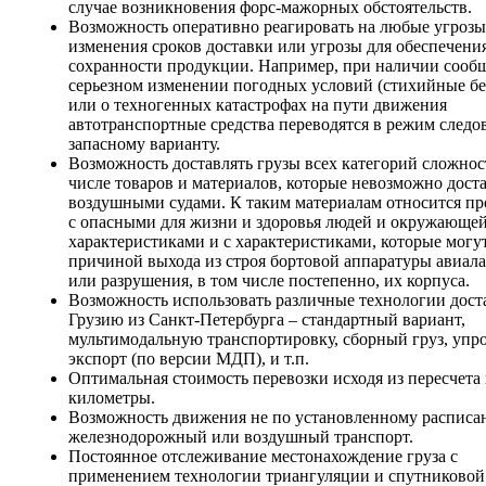
случае возникновения форс-мажорных обстоятельств.
Возможность оперативно реагировать на любые угрозы
изменения сроков доставки или угрозы для обеспечени
сохранности продукции. Например, при наличии сооб
серьезном изменении погодных условий (стихийные бе
или о техногенных катастрофах на пути движения
автотранспортные средства переводятся в режим следо
запасному варианту.
Возможность доставлять грузы всех категорий сложнос
числе товаров и материалов, которые невозможно дост
воздушными судами. К таким материалам относится п
с опасными для жизни и здоровья людей и окружающе
характеристиками и с характеристиками, которые могут
причиной выхода из строя бортовой аппаратуры авиал
или разрушения, в том числе постепенно, их корпуса.
Возможность использовать различные технологии дост
Грузию из Санкт-Петербурга – стандартный вариант,
мультимодальную транспортировку, сборный груз, уп
экспорт (по версии МДП), и т.п.
Оптимальная стоимость перевозки исходя из пересчета 
километры.
Возможность движения не по установленному расписа
железнодорожный или воздушный транспорт.
Постоянное отслеживание местонахождение груза с
применением технологии триангуляции и спутниковой