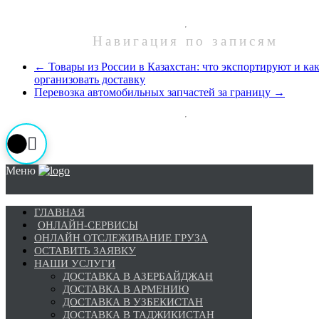
Навигация по записям
←
Товары из России в Казахстан: что экспортируют и ка
организовать доставку
Перевозка автомобильных запчастей за границу
→
Меню
ГЛАВНАЯ
ОНЛАЙН-СЕРВИСЫ
ОНЛАЙН ОТСЛЕЖИВАНИЕ ГРУЗА
ОСТАВИТЬ ЗАЯВКУ
НАШИ УСЛУГИ
ДОСТАВКА В АЗЕРБАЙДЖАН
ДОСТАВКА В АРМЕНИЮ
ДОСТАВКА В УЗБЕКИСТАН
ДОСТАВКА В ТАДЖИКИСТАН