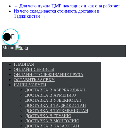
←
Для чего нужна ЦМР накладная и как она работает
Из чего складывается стоимость доставки в
Таджикистан
→
Меню
ГЛАВНАЯ
ОНЛАЙН-СЕРВИСЫ
ОНЛАЙН ОТСЛЕЖИВАНИЕ ГРУЗА
ОСТАВИТЬ ЗАЯВКУ
НАШИ УСЛУГИ
ДОСТАВКА В АЗЕРБАЙДЖАН
ДОСТАВКА В АРМЕНИЮ
ДОСТАВКА В УЗБЕКИСТАН
ДОСТАВКА В ТАДЖИКИСТАН
ДОСТАВКА В ТУРКМЕНИСТАН
ДОСТАВКА В ГРУЗИЮ
ДОСТАВКА В МОНГОЛИЮ
ДОСТАВКА В КАЗАХСТАН