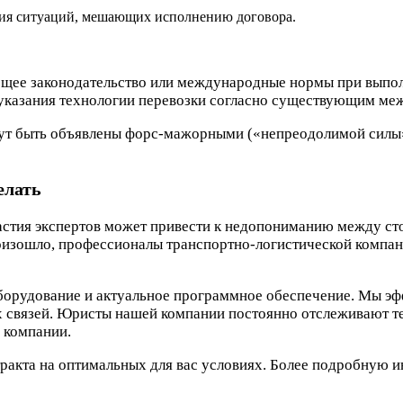
ния ситуаций, мешающих исполнению договора.
щее законодательство или международные нормы при выполн
 указания технологии перевозки согласно существующим м
ут быть объявлены форс-мажорными («непреодолимой силы»).
елать
астия экспертов может привести к недопониманию между сто
роизошло, профессионалы транспортно-логистической компа
орудование и актуальное программное обеспечение. Мы эфф
х связей. Юристы нашей компании постоянно отслеживают т
е компании.
ракта на оптимальных для вас условиях. Более подробную 