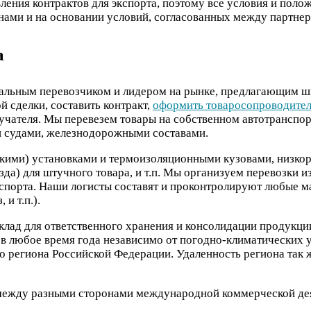
авления контрактов для экспорта, поэтому все условия и по
нами и на основании условий, согласованных между партнер
а
льным перевозчиком и лидером на рынке, предлагающим ши
 сделки, составить контракт,
оформить товаросопроводител
лучателя. Мы перевезем товары на собственном автотранспо
и судами, железнодорожными составами.
скими) установками и термоизоляционными кузовами, низко
да) для штучного товара, и т.п. Мы организуем перевозки 
порта. Наши логисты составят и проконтролируют любые ма
и т.п.).
лад для ответственного хранения и консолидации продукции
ы в любое время года независимо от погодно-климатических
о региона Российской Федерации. Удаленность региона так 
между разными сторонами международной коммерческой де