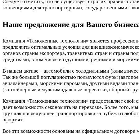
Следует отметить, что не существует строгих правил сост
конвенциями для транспортировки, государственными зако
Наше предложение для Вашего бизнес
Компания «Таможенные технологии» является профессиона
предложить оптимальные условия для внешнеэкономической
органов страны экспортера, транзитных стран и страны по
средствами, в том числе воздушными, речными и морским
В нашем активе – автомобили с холодильными (климатиче
Так же большой популярностью пользуются фуры (автопоез
авиалайнерами, морскими паромами, другими видами транс
(контейнерные и мультимодальные перевозки, сборный груз, 
Компания «Таможенные технологии» предоставляет свой ск
дает возможность сэкономить на перевозке. Более того, м
груз для последующей транспортировки за рубеж из любог
оформят
Все эти возможности основаны на официальном договоре 