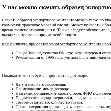
У нас можно скачать образец экпортн
Скачать образец экспортного контракта можно легко по ук
грамотной трактовке условий сделки, может привести к бо
время транспортировки, и т.п. Так же следует обговорить 
выплаты штрафов и прочие особенности.
Как минимум, при составлении экспортного контракта нео
Общее Законодательство РФ, стран-транзитеров и стра
Рекомендации от 1996 года, учитывающие минимальные
Помимо этого требуется прописать в договоре:
Дату и место его заключения.
Наименование, номер договора.
Название, юридические адреса сторон, ФИО полномоч
Предмет сделки (характеристики, тара, маркировка про
Требуемое качество, количество товара.
Сроки совершения сделки – даты и условия оплаты, пер