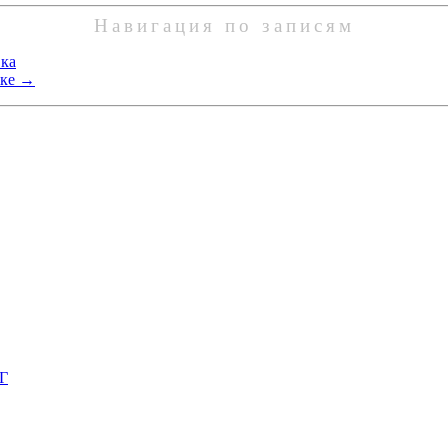
Навигация по записям
вка
вке
→
НГ