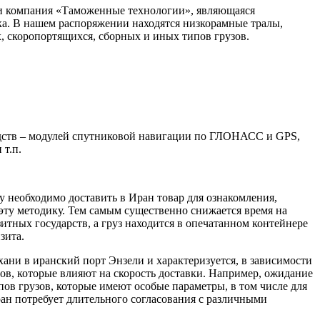
и компания «Таможенные технологии», являющаяся
а. В нашем распоряжении находятся низкорамные тралы,
, скоропортящихся, сборных и иных типов грузов.
дств – модулей спутниковой навигации по ГЛОНАСС и GPS,
т.п.
необходимо доставить в Иран товар для ознакомления,
 эту методику. Тем самым существенно снижается время на
итных государств, а груз находится в опечатанном контейнере
зита.
хани в иранский порт Энзели и характеризуется, в зависимости
ов, которые влияют на скорость доставки. Например, ожидание
ипов грузов, которые имеют особые параметры, в том числе для
ан потребует длительного согласования с различными