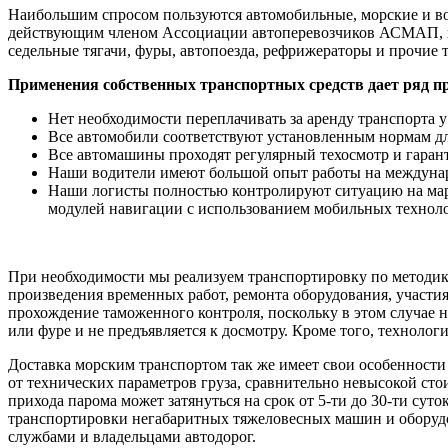
Наибольшим спросом пользуются автомобильные, морские и в
действующим членом Ассоциации автоперевозчиков АСМАП, исп
седельные тягачи, фуры, автопоезда, рефрижераторы и прочие 
Применения собственных транспортных средств дает ряд п
Нет необходимости переплачивать за аренду транспорта у
Все автомобили соответствуют установленным нормам д
Все автомашины проходят регулярный техосмотр и гаран
Наши водители имеют большой опыт работы на междунар
Наши логисты полностью контролируют ситуацию на мар
модулей навигации с использованием мобильных технолог
При необходимости мы реализуем транспортировку по методик
произведения временных работ, ремонта оборудования, участия 
прохождение таможенного контроля, поскольку в этом случае н
или фуре и не предъявляется к досмотру. Кроме того, технол
Доставка морским транспортом так же имеет свои особенности 
от технических параметров груза, сравнительно невысокой сто
прихода парома может затянуться на срок от 5-ти до 30-ти сут
транспортировки негабаритных тяжеловесных машин и оборудов
службами и владельцами автодорог.