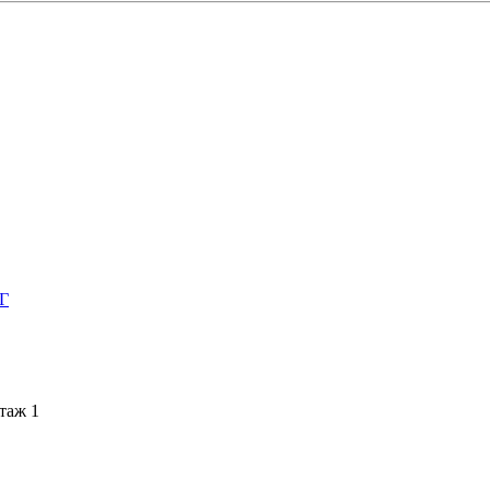
НГ
этаж 1