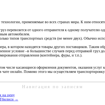
технологии, применяемые во всех странах мира. К ним относятс
 груз перевозится от одного отправителя к одному получателю о
овым автомобилем.
колько типов транспортных средств (не менее двух). Обычно исп
нера, в котором находятся товары других поставщиков. Таким об
енное условие –в большинстве случаев перед отправкой груз до
ирования отправления (контейнера, фуры, и т.п.).
том числе касающиеся оформления документов, оказания услуг к
в чате онлайн. Помимо этого мы осуществляем транспортировку
Навигация по записям
х на цену
в Тбилиси
→