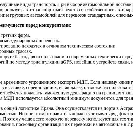
оздушные виды транспорта. При выборе автомобильной доставк
ользует автотранспортные средства из собственного автопарк
типы грузовых автомобилей для перевозок стандартных, опасных
реимуществ перед конкурентами:
 третьих фирм.
ля международных перевозок.
тированно находятся в отличном техническом состоянии.
одных трассах.
шруте благодаря использованию современных технических сре
ий по методу триангуляции aGPS, новейших устройств связи, и 
е временного упрощенного экспорта МДП. Если нашему клиенту 
в выставке, соревнованиях, и так далее, он может использовать
е требуется подавать таможенную декларацию на границах транз
огия МДП используется абсолютный минимум документов для тран
в общей логистике Ирана. Она осуществляется из порта в Астра
имостью. Но при этом отправитель должен учитывать ряд фактор
ок. Поэтому чаще всего морскую перевозку используют для тех т
ания, поскольку организация их перевозки на автомобиле в Ир