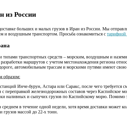
н из России
ставке больших и малых грузов в Иран из России. Мы отправля
им и воздушным транспортом. Просьба ознакомиться с
тарифной
рана
и типами транспортных средств – морским, воздушным и наземн
 разработки маршрутов с учетом местонахождения региона отно
 дороге, автомобильным трассам и морскими путями имеют свою
м образом:
станций Инче-бурун, Астара или Саракс, после чего требуется 
 с переправкой железнодорожных составов через Каспийское мо
вки наливных и сыпучих грузов по Каспийскому морю. Помимо э
среднем в течение одной недели, хотя время доставки может кол
 грузов массой до 22-х тонн.