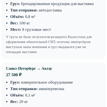
Груз:
брендированная продукция для выставки
Тип отправки:
автодоставка
Объём:
0,8 м³
Вес:
100 кг
Мест:
8 грузовых мест
У груза не было получателя-резидента Казахстана для
оформления обязательной СНТ, поэтому импортёром
выступала наша компания и груз выдавался уже на
площадке выставки.
Санкт-Петербург → Актау
27 500 ₽
Груз:
измерительное оборудование
Тип отправки:
авиаперевозка
Объём:
0,1 м³
Вес:
20 кг