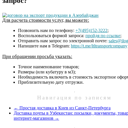
запрос?
Для расчета стоимости услуг, вы можете:
Позвонить нам по телефону:
+7(495)152-3222
;
Воспользоваться формой запроса:
пройдя по ссылке
;
Отправить нам запрос по электронной почте:
sales@ilog
Напишите нам в Telegram:
https://t.me/ltltransportcompany
При обращении просьба указать:
Точное наименование товаров;
Размеры (или кубатуру в м3);
Необходимость включить в стоимость экспортное офор
Приблизительную дату отгрузки.
Навигация по записям
←
Простая доставка в Киев из Санкт-Петербурга
Доставка почты в Узбекистан: посылки, документы, това
интернет-магазинов
→