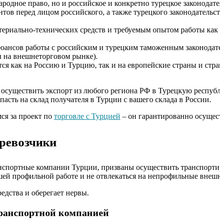
одное право, но и российское и конкретно турецкое законодате
нтов перед лицом российского, а также турецкого законодательст
ериально-технических средств и требуемым опытом работы как 
нюансов работы с российским и турецким таможенным законодате
ы на внешнеторговом рынке).
я как на Россию и Турцию, так и на европейские страны и стра
осуществить экспорт из любого региона РФ в Турецкую республик
асть на склад получателя в Турции с вашего склада в России.
ся за проект по
торговле с Турцией
– он гарантированно осущест
ревозчики
анспортные компании Турции, призваны осуществить транспорти
вашей профильной работе и не отвлекаться на непрофильные внеш
едства и оберегает нервы.
транспортной компанией