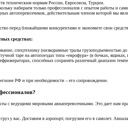
тв техническим нормам России, Евросоюза, Турции.
ольку набираем только профессионалов с опытом работы и сам
 автоперевозчиков, действительным членом которой мы явля
ство перед ближайшими конкурентами и экономите свои средств
тных средствах:
вание, спецтехнику (низкорамные тралы грузоподъемностью до 
ной таре на автопоездах типа «еврофура» (в бочках, ящиках, на
рижераторах, способных сохранять различный диапазон темпер
регионе РФ и при необходимости – его сопровождение.
офессионалов?
ы с ведущими мировыми авиаперевозчиками. Это дает нам прав
руз у вас. Доставим в аэропорт, погрузим его в самолет. Авиа