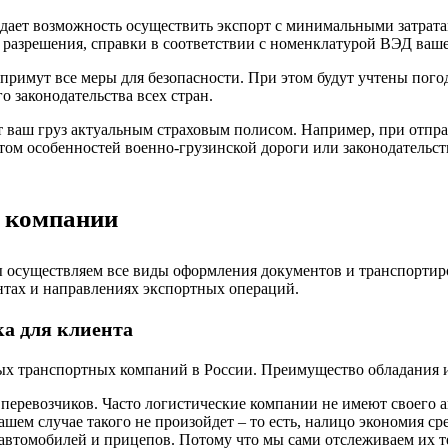
 дает возможность осуществить экспорт с минимальными затра
 разрешения, справки в соответствии с номенклатурой ВЭД ваше
римут все меры для безопасности. При этом будут учтены погод
о законодательства всех стран.
 ваш груз актуальным страховым полисом. Например, при отправ
том особенностей военно-грузинской дороги или законодательст
й компании
 осуществляем все виды оформления документов и транспортиро
нтах и направлениях экспортных операций.
а для клиента
х транспортных компаний в России. Преимущество обладания и
 перевозчиков. Часто логистические компании не имеют своего а
шем случае такого не произойдет – то есть, налицо экономия сре
автомобилей и прицепов. Потому что мы сами отслеживаем их т