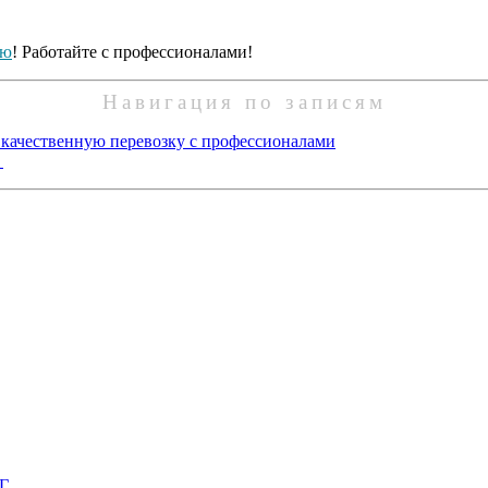
ию
! Работайте с профессионалами!
Навигация по записям
 качественную перевозку с профессионалами
→
НГ