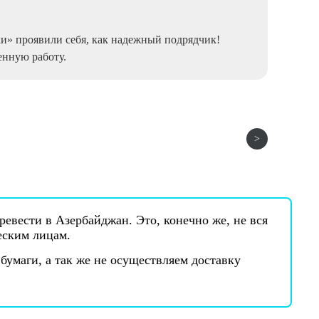
Е
» проявили себя, как надежный подрядчик!
Прибе
енную работу.
сей д
пропи
чита
евести в Азербайджан. Это, конечно же, не вся
еским лицам.
бумаги, а так же не осуществляем доставку