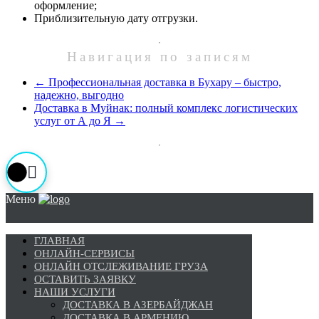
оформление;
Приблизительную дату отгрузки.
Навигация по записям
←
Профессиональная доставка в Бухару – быстро,
надежно, выгодно
Доставка в Муйнак: полный комплекс логистических
услуг от А до Я
→
Меню
ГЛАВНАЯ
ОНЛАЙН-СЕРВИСЫ
ОНЛАЙН ОТСЛЕЖИВАНИЕ ГРУЗА
ОСТАВИТЬ ЗАЯВКУ
НАШИ УСЛУГИ
ДОСТАВКА В АЗЕРБАЙДЖАН
ДОСТАВКА В АРМЕНИЮ