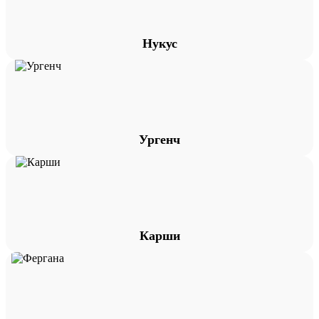
Нукус
Ургенч
Карши