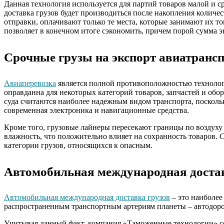
Данная технология используется для партий товаров малой и с
доставка грузов будет производиться после накопления количес
отправки, оплачивают только те места, которые занимают их т
позволяет в конечном итоге сэкономить, причем порой сумма 
Срочные грузы на экспорт авиатрансп
Авиаперевозка
является полной противоположностью технологи
оправданна для некоторых категорий товаров, запчастей и обо
суда считаются наиболее надежным видом транспорта, посколь
современная электроника и навигационные средства.
Кроме того, грузовые лайнеры пересекают границы по воздуху
влажность, что положительно влияет на сохранность товаров.
категории грузов, относящихся к опасным.
Автомобильная международная достав
Автомобильная международная доставка грузов
– это наиболее
распространенным транспортным артериям планеты – автодорог
Учитывая данный факт, компания «Таможенные технологии» с