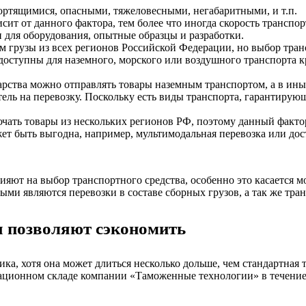
ортящимися, опасными, тяжеловесными, негабаритными, и т.п.
сит от данного фактора, тем более что иногда скорость трансп
 для оборудования, опытные образцы и разработки.
 грузы из всех регионов Российской Федерации, но выбор транс
 доступны для наземного, морского или воздушного транспорта 
арства можно отправлять товары наземным транспортом, а в ин
ель на перевозку. Поскольку есть виды транспорта, гарантирую
ать товары из нескольких регионов РФ, поэтому данный фактор
т быть выгодна, например, мультимодальная перевозка или доста
яют на выбор транспортного средства, особенно это касается м
ными являются перевозки в составе сборных грузов, а так же т
 позволяют сэкономить
ика, хотя она может длиться несколько дольше, чем стандартная т
ационном складе компании «Таможенные технологии» в течение 