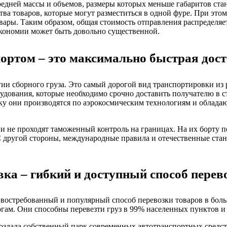
редней массы и объемов, размеры которых меньше габаритов стан
тва товаров, которые могут разместиться в одной фуре. При это
овары. Таким образом, общая стоимость отправления распределяе
экономии может быть довольно существенной.
ортом – это максимально быстрая дос
и сборного груза. Это самый дорогой вид транспортировки из р
рудования, которые необходимо срочно доставить получателю в с
ку они производятся по аэрокосмическим технологиям и обладают
 и не проходят таможенный контроль на границах. На их борту 
 С другой стороны, международные правила и отечественные ста
ка – гибкий и доступный способ перев
 востребованный и популярный способ перевозки товаров в бол
ам. Они способны перевезти груз в 99% населенных пунктов и 
оздала собственный парк современных автотранспортных средс