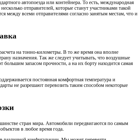
дартного автопоезда или контейнера. То есть, международная
м несколько отправителей, которые станут участниками такой
тся между всеми отправителями согласно занятым местам, что и
тавка
асчета на тонно-километры. В то же время она вполне
трану назначения. Так же следует учитывать, что воздушные
 большим запасом прочности, а на их борту находится самая
поддерживается постоянная комфортная температура и
ндарты не разрешают перевозить таким способом некоторые
озки
ьшинстве стран мира. Автомобили передвигаются по самым
объектов в любое время года.
тв различной конфигурации. Мы может перевезти