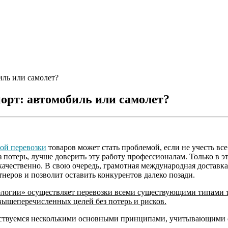
иль или самолет?
порт: автомобиль или самолет?
ой перевозки
товаров может стать проблемой, если не учесть 
ез потерь, лучше доверить эту работу профессионалам. Только в 
чественно. В свою очередь, грамотная международная доставка 
неров и позволит оставить конкурентов далеко позади.
огии» осуществляет перевозки всеми существующими типами тр
вышеперечисленных целей без потерь и рисков.
одствуемся несколькими основными принципами, учитывающими