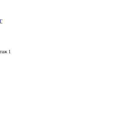
НГ
этаж 1