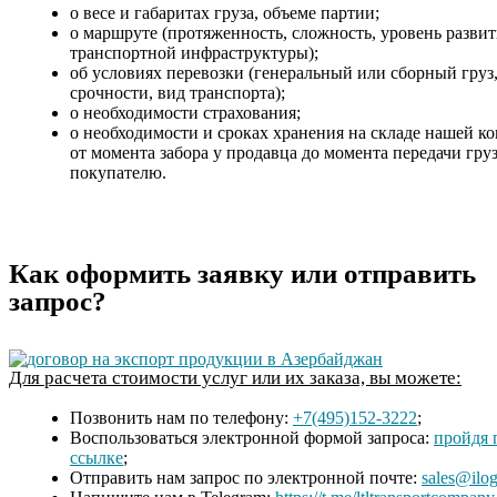
о весе и габаритах груза, объеме партии;
о маршруте (протяженность, сложность, уровень разви
транспортной инфраструктуры);
об условиях перевозки (генеральный или сборный груз
срочности, вид транспорта);
о необходимости страхования;
о необходимости и сроках хранения на складе нашей к
от момента забора у продавца до момента передачи гру
покупателю.
Как оформить заявку или отправить
запрос?
Для расчета стоимости услуг или их заказа, вы можете:
Позвонить нам по телефону:
+7(495)152-3222
;
Воспользоваться электронной формой запроса:
пройдя 
ссылке
;
Отправить нам запрос по электронной почте:
sales@ilog