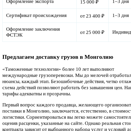
Оформление экспорта
1–3 дня
15 000 ₽
Сертификат происхождения
1–3 дня
от 23 400 ₽
Оформление заключения
Индивид
от 25 000 ₽
ФСТЭК
Предлагаем доставку грузов в Монголию
«Таможенные технологии» более 10 лет выполняют
международные грузоперевозки. Мы до мелочей отработал
нюансы, каждый этап. Безошибочные действия, четко отла
схема действий позволяют работать без завышения цен. Н
тарифы адекватны и прозрачны.
Первый вопрос каждого продавца, желающего организоват
поставки в Монголию, заключается, естественно, в стоимос
логистики. Сориентироваться вы легко можете самостоятел
оценив расценки, указанные на сайте. Однако реальная сто
контракта зависит от выбранного набора услуг и условий д